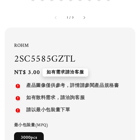
1
/
3
ROHM
2SC5585GZTL
Regular
NT$ 3.00
如有需求請洽客服
price
產品圖像僅供參考，詳情請參閱產品規格書
如有散料需求，請洽詢客服
請以最小包裝量下單
最小包裝量(MPQ)
3000pcs