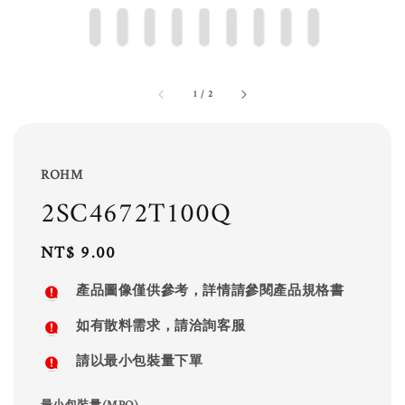
1
/
2
ROHM
2SC4672T100Q
Regular
NT$ 9.00
price
產品圖像僅供參考，詳情請參閱產品規格書
如有散料需求，請洽詢客服
請以最小包裝量下單