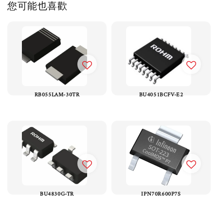
您可能也喜歡
RB055LAM-30TR
BU4051BCFV-E2
BU4830G-TR
IPN70R600P7S