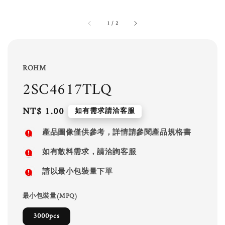
1
/
2
ROHM
2SC4617TLQ
Regular
NT$ 1.00
如有需求請洽客服
price
產品圖像僅供參考，詳情請參閱產品規格書
如有散料需求，請洽詢客服
請以最小包裝量下單
最小包裝量(MPQ)
3000pcs