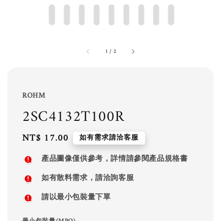
1
/
2
ROHM
2SC4132T100R
Regular
NT$ 17.00
如有需求請洽客服
price
產品圖像僅供參考，詳情請參閱產品規格書
如有散料需求，請洽詢客服
請以最小包裝量下單