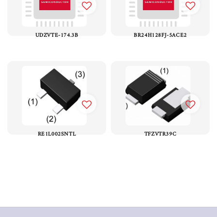
UDZVTE-174.3B
BR24H128FJ-5ACE2
RE1L002SNTL
TFZVTR39C