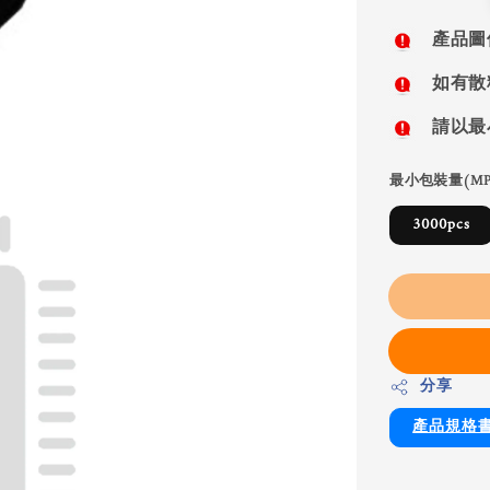
price
產品圖
如有散
請以最
最小包裝量(MP
3000pcs
分享
產品規格