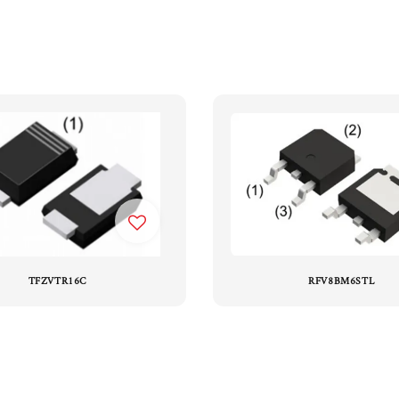
TFZVTR16C
RFV8BM6STL