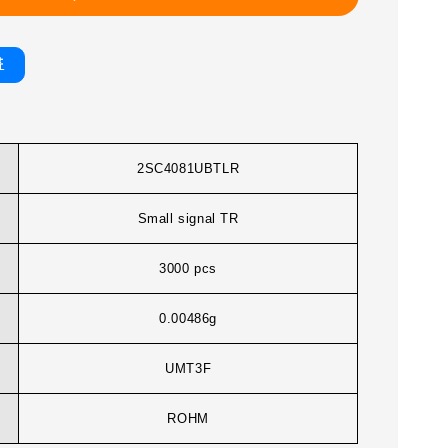
書
2SC4081UBTLR
Small signal TR
3000 pcs
0.00486g
UMT3F
ROHM