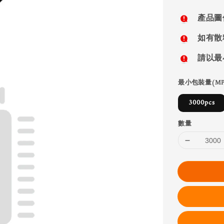
price
產品圖
如有散
請以最
最小包裝量(MP
3000pcs
數量