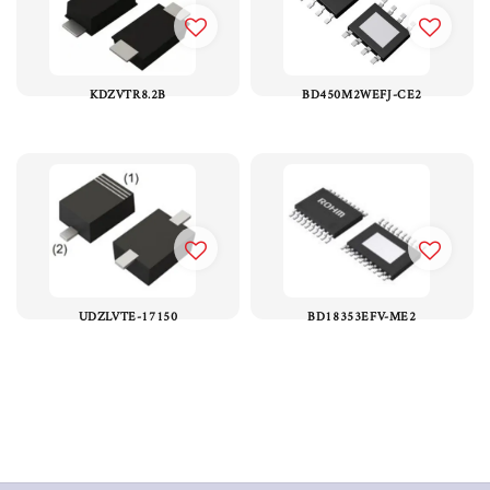
KDZVTR8.2B
BD450M2WEFJ-CE2
UDZLVTE-17150
BD18353EFV-ME2