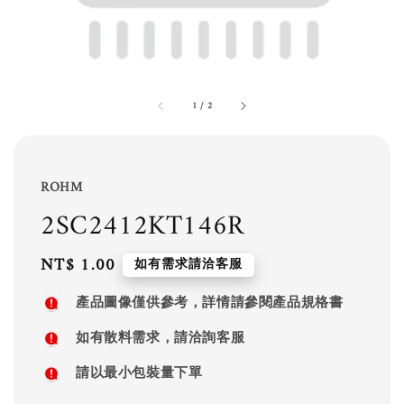
1
/
2
ROHM
2SC2412KT146R
Regular
NT$ 1.00
如有需求請洽客服
price
產品圖像僅供參考，詳情請參閱產品規格書
如有散料需求，請洽詢客服
請以最小包裝量下單