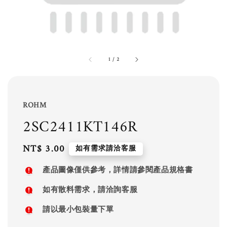
1
/
2
ROHM
2SC2411KT146R
Regular
NT$ 3.00
如有需求請洽客服
price
產品圖像僅供參考，詳情請參閱產品規格書
如有散料需求，請洽詢客服
請以最小包裝量下單