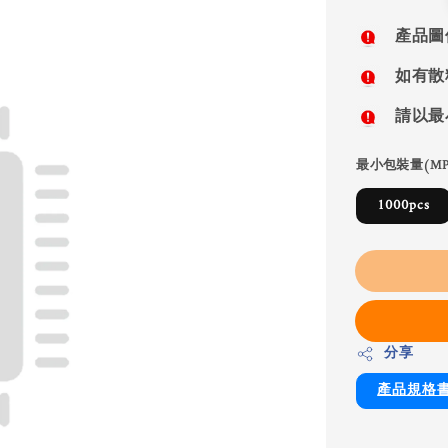
price
產品圖
如有散
請以最
最小包裝量(MP
1000pcs
分享
產品規格