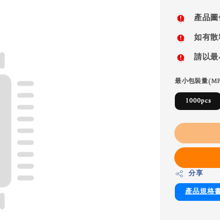
price
產品圖
如有散
請以最
最小包裝量(MP
1000pcs
分享
產品規格