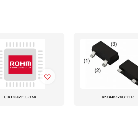
LTR10LEZPFLR160
BZX84B6V8LYT116