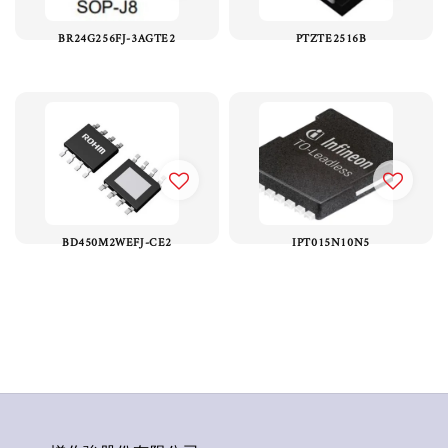
BR24G256FJ-3AGTE2
PTZTE2516B
BD450M2WEFJ-CE2
IPT015N10N5