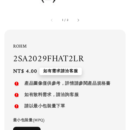
1
/
2
ROHM
2SA2029FHAT2LR
Regular
NT$ 4.00
如有需求請洽客服
price
產品圖像僅供參考，詳情請參閱產品規格書
如有散料需求，請洽詢客服
請以最小包裝量下單
最小包裝量(MPQ)