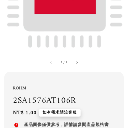
1
/
2
ROHM
2SA1576AT106R
Regular
NT$ 1.00
如有需求請洽客服
price
產品圖像僅供參考，詳情請參閱產品規格書