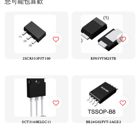
您可能也喜歡
2SCR553P5T100
RF05VYM2STR
SCT3160KLGC11
BR24G02FVT-3AGE2