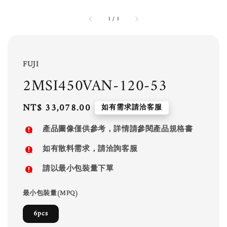
1
/
1
FUJI
2MSI450VAN-120-53
Regular
NT$ 33,078.00
如有需求請洽客服
price
產品圖像僅供參考，詳情請參閱產品規格書
如有散料需求，請洽詢客服
請以最小包裝量下單
最小包裝量(MPQ)
6pcs