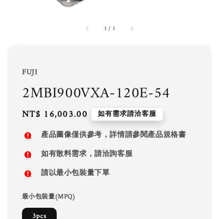
1
/
1
FUJI
2MBI900VXA-120E-54
Regular
NT$ 16,003.00
如有需求請洽客服
price
產品圖像僅供參考，詳情請參閱產品規格書
如有散料需求，請洽詢客服
請以最小包裝量下單
最小包裝量(MPQ)
3pcs