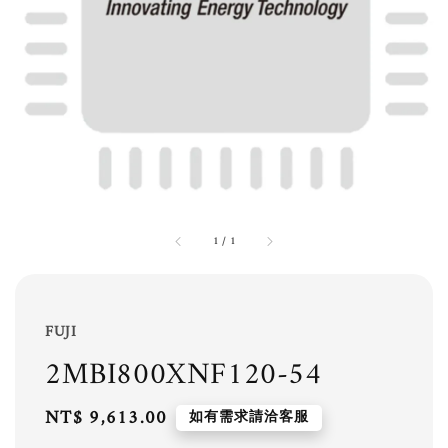
1
/
1
FUJI
2MBI800XNF120-54
Regular
NT$ 9,613.00
如有需求請洽客服
price