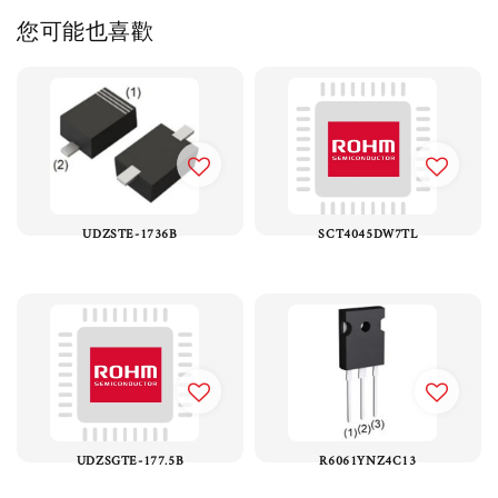
您可能也喜歡
UDZSTE-1736B
SCT4045DW7TL
UDZSGTE-177.5B
R6061YNZ4C13