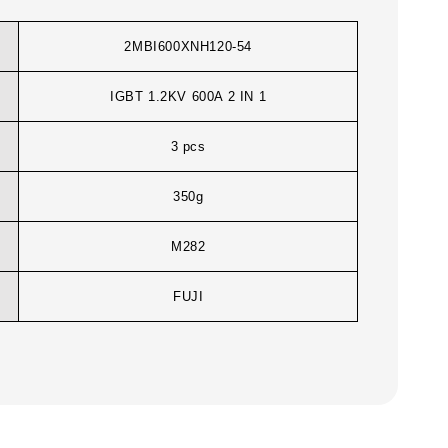
2MBI600XNH120-54
IGBT 1.2KV 600A 2 IN 1
3 pcs
350g
M282
FUJI