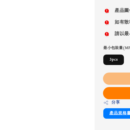
price
產品圖
如有散
請以最
最小包裝量(MP
3pcs
分享
產品規格