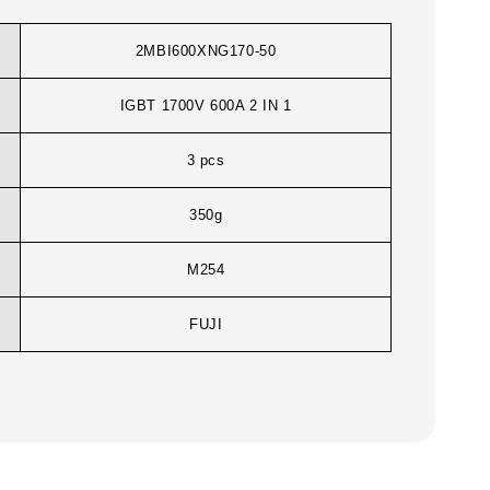
2MBI600XNG170-50
IGBT 1700V 600A 2 IN 1
3 pcs
350g
M254
FUJI