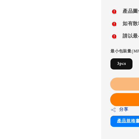
price
產品圖
如有散
請以最
最小包裝量(MP
3pcs
分享
產品規格