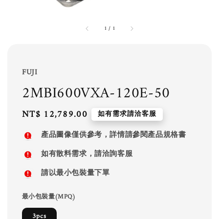
1
/
1
FUJI
2MBI600VXA-120E-50
Regular
NT$ 12,789.00
如有需求請洽客服
price
產品圖像僅供參考，詳情請參閱產品規格書
如有散料需求，請洽詢客服
請以最小包裝量下單
最小包裝量(MPQ)
3pcs