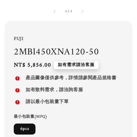
1
/
1
FUJI
2MBI450XNA120-50
Regular
NT$ 5,856.00
如有需求請洽客服
price
產品圖像僅供參考，詳情請參閱產品規格書
如有散料需求，請洽詢客服
請以最小包裝量下單
最小包裝量(MPQ)
6pcs