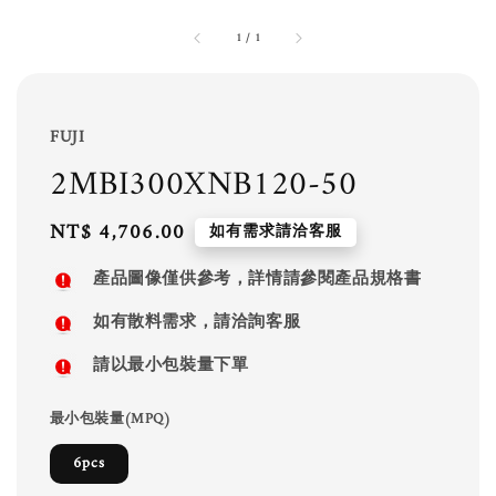
1
/
1
FUJI
2MBI300XNB120-50
Regular
NT$ 4,706.00
如有需求請洽客服
price
產品圖像僅供參考，詳情請參閱產品規格書
如有散料需求，請洽詢客服
請以最小包裝量下單
最小包裝量(MPQ)
6pcs