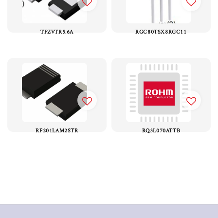
TFZVTR5.6A
RGC80TSX8RGC11
RF201LAM2STR
RQ3L070ATTB