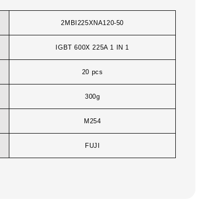
2MBI225XNA120-50
IGBT 600X 225A 1 IN 1
20 pcs
300g
M254
FUJI