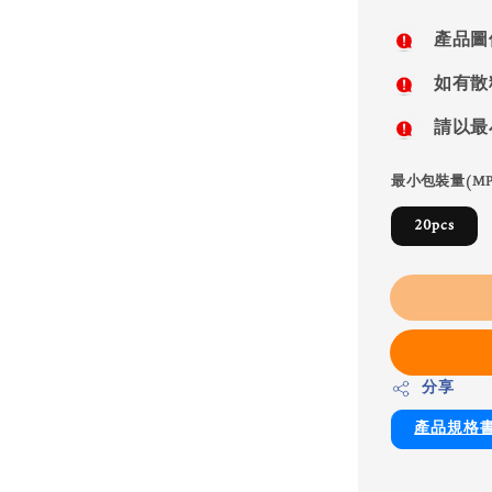
price
產品圖
如有散
請以最
最小包裝量(MP
20pcs
分享
產品規格