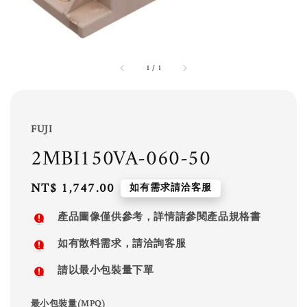
1
/
1
FUJI
2MBI150VA-060-50
Regular
NT$ 1,747.00
如有需求請洽客服
price
產品圖像僅供參考，詳情請參閱產品規格書
如有散料需求，請洽詢客服
請以最小包裝量下單
最小包裝量(MPQ)