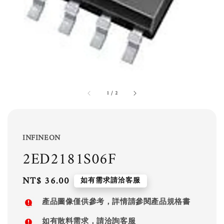
1
/
2
INFINEON
2ED2181S06F
Regular
NT$ 36.00
如有需求請洽客服
price
產品圖像僅供參考，詳情請參閱產品規格書
如有散料需求，請洽詢客服