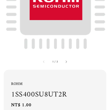
1
/
2
ROHM
1SS400SU8UT2R
Regular
NT$ 1.00