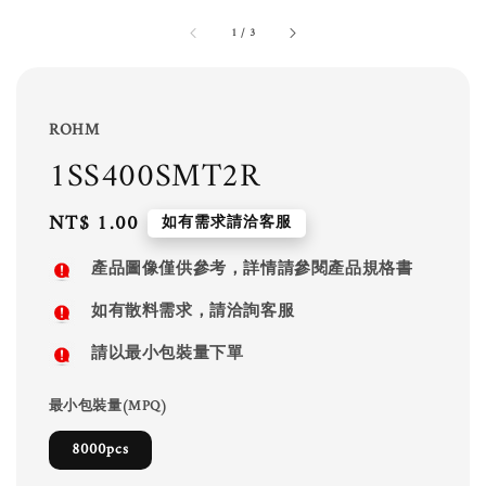
1
/
3
ROHM
1SS400SMT2R
Regular
NT$ 1.00
如有需求請洽客服
price
產品圖像僅供參考，詳情請參閱產品規格書
如有散料需求，請洽詢客服
請以最小包裝量下單
最小包裝量(MPQ)
8000pcs