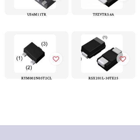
US6M11TR
TFZVTR5.6A
RYM002N05T2CL
RSX201L-30TE25