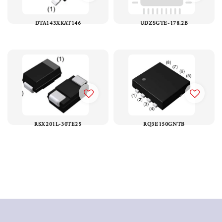
DTA143XKAT146
UDZSGTE-178.2B
RSX201L-30TE25
RQ3E150GNTB