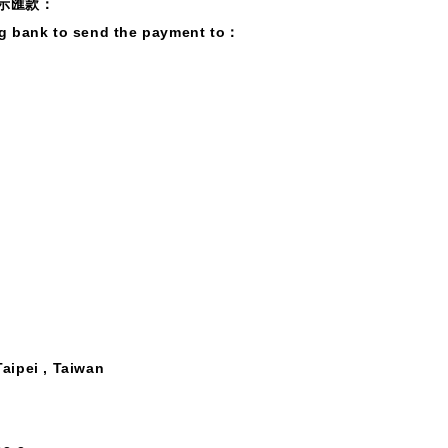
示匯款：
ng bank to send the payment to
：
Taipei , Taiwan