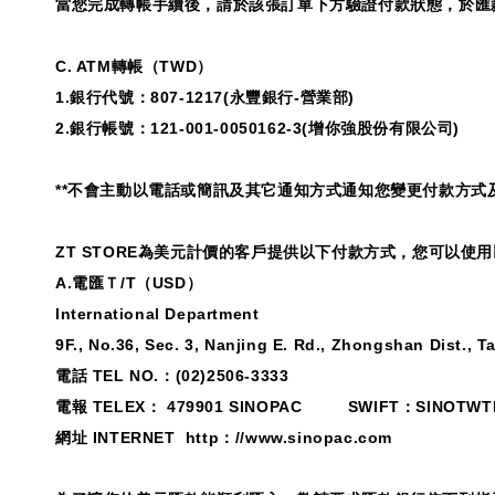
當您完成轉帳手續後，請於該張訂單下方驗證付款狀態，於匯
C. ATM
轉帳（
TWD
）
1.
銀行代號：
807-1217(
永豐銀行
-
營業部
)
2.
銀行帳號：
121-001-0050162-3(
增你強股份有限公司
)
**
不會主動以電話或簡訊及其它通知方式通知您變更付款方式
ZT STORE
為美元計價的客戶提供以下付款方式，您可以使用
A.
電匯Ｔ
/T
（
USD
）
International Department
9F
., No.36, Sec. 3, Nanjing E. Rd., Zhongshan Dist., T
電話
TEL NO.
：
(02)2506-3333
電報
TELEX
：
479901 SINOPAC SWIFT
：
SINOTWT
網址
INTERNET http
：
//www.sinopac.com