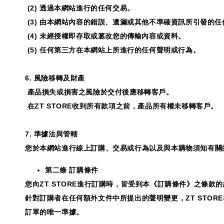
(2)
透過本網站進行的任何交易。
(3)
由本網站內容的錯誤、遺漏或其他不準確資訊所引發的任
(4)
未經授權即存取或篡改您的傳輸內容或資料。
(5)
任何第三方在本網站上所進行的任何聲明或行為。
6.
風險移轉及財產
產品損失或損害之風險於交付後應移轉客戶。
在
ZT STORE
收到所有款項之前，產品所有權未移轉客戶。
7.
準據法與管轄
您於本網站進行線上訂購、交易或行為以及與本購物須知有關
第二條 訂購條件
您向
ZT STORE
進行訂購時，皆受到本《訂購條件》之條款的
針對訂購者在任何額外文件中所提出的聲明變更，
ZT STORE
訂單的唯一準據。