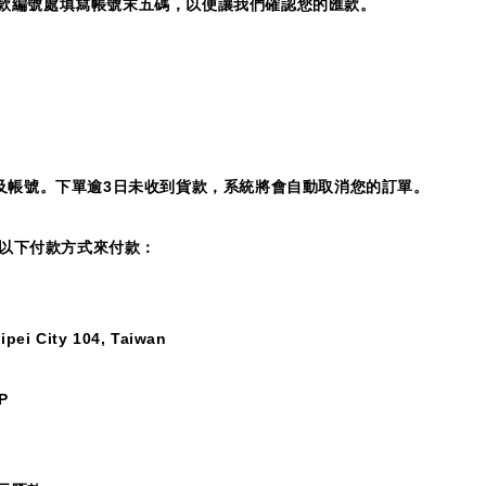
款編號處填寫帳號末五碼，以便讓我們確認您的匯款。
及帳號。下單逾
3
日未收到貨款，系統將會自動取消您的訂單。
以下付款方式來付款：
aipei City 104, Taiwan
P