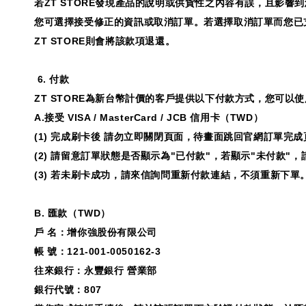
若
ZT STORE
發現產品的說明或供貨性之內容有誤，且影響到
您可選擇接受修正的資訊或取消訂單。若選擇取消訂單而您已
ZT STORE
則會將該款項退還。
6.
付款
ZT STORE
為新台幣計價的客戶提供以下付款方式，您可以使
A.
接受
VISA / MasterCard / JCB
信用卡（
TWD
）
(1)
完成刷卡後 請勿立即關閉頁面，待畫面跳回官網訂單完成
(2)
請留意訂單狀態是否顯示為
"
已付款
"
，若顯示
"
未付款
"
，
(3)
若未刷卡成功，請來信詢問重新付款連結，不須重新下單
B.
匯款（
TWD
）
戶 名：增你強股份有限公司
帳 號：
121-001-0050162-3
往來銀行：永豐銀行 營業部
銀行代號：
807