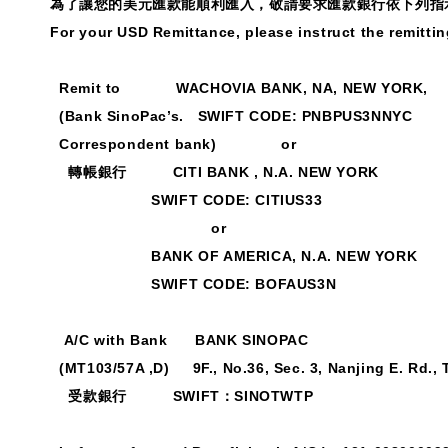
為了讓您的美元匯款能順利匯入，敬請要求匯款銀行依下列指
For your USD Remittance, please instruct the remitti
Remit to WACHOVIA BANK, NA, NEW YORK,
(Bank SinoPac’s. SWIFT CODE: PNBPUS3NNYC
Correspondent bank) or
轉帳銀行
CITI BANK , N.A. NEW YORK
SWIFT CODE: CITIUS33
or
BANK OF AMERICA, N.A. NEW YORK
SWIFT CODE: BOFAUS3N
A/C with Bank BANK SINOPAC
(MT103/57A ,D) 9F., No.36, Sec. 3, Nanjing E. Rd., 
受款銀行
SWIFT
：
SINOTWTP