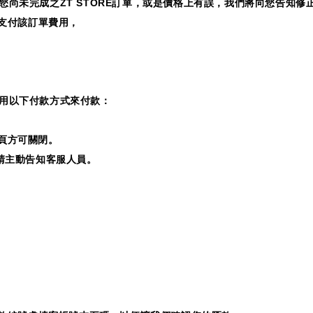
您尚未完成之
ZT STORE
訂單，或是價格上有誤，我們將向您告知修
支付該訂單費用，
用以下付款方式來付款：
頁方可關閉。
請主動告知客服人員。
。