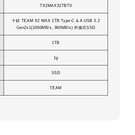
TX2MAX31TBT0
十銓 TEAM X2 MAX 1TB Type-C & A USB 3.2
Gen2x1(1000MB/s, 900MB/s) 外接式SSD
1TB
1g
SSD
TEAM