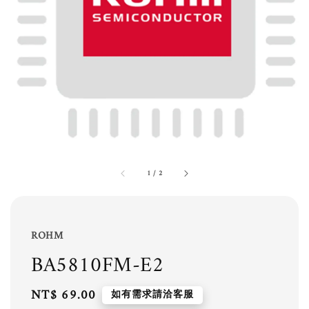
1
/
2
ROHM
BA5810FM-E2
Regular
NT$ 69.00
如有需求請洽客服