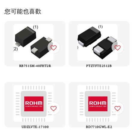
您可能也喜歡
RB751SM-40FHT2R
PTZTFTE2512B
UDZLVTE-17100
BD7710GWL-E2