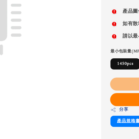
price
產品圖
如有散
請以最
最小包裝量(MP
1450pcs
分享
產品規格