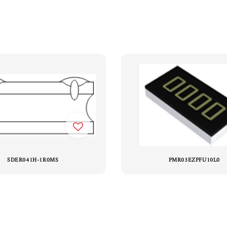
SDER041H-1R0MS
PMR03EZPFU10L0