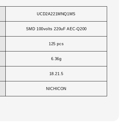
UCD2A221MNQ1MS
SMD 100volts 220uF AEC-Q200
125 pcs
6.36g
18.21.5
NICHICON