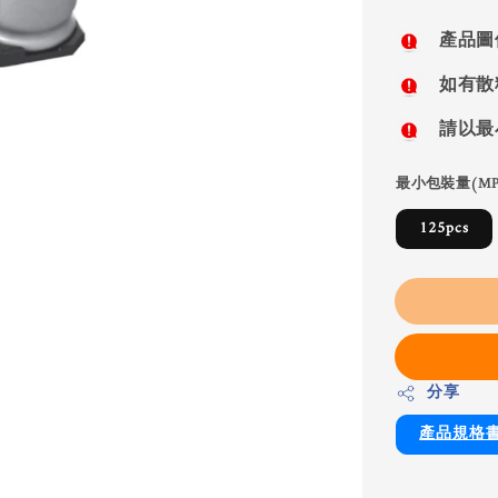
price
產品圖
如有散
請以最
最小包裝量(MP
125pcs
分享
產品規格