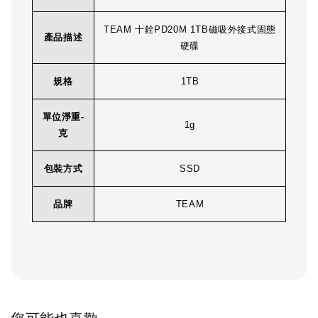
TEAM 十銓PD20M 1TB磁吸外接式固態
產品描述
硬碟
規格
1TB
單位淨重-
1g
克
包裝方式
SSD
品牌
TEAM