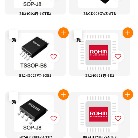
BR24G02FJ-3GTE2
BRCD008GWZ-5TR
售完
售完
BR24G02FVT-3GE2
BR24G128FJ-5E2
售完
BR24G128FJ-3GTE2
BR24H128FJ-5ACE2