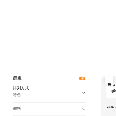
篩選
重置
售完
排列方式
特色
293D
價格