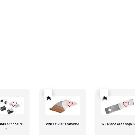
售完
售完
104X0035A2TE
WSLF25121L000FEA
WSBS8518L1000JK1
3