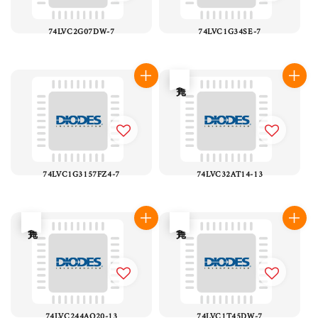
74LVC2G07DW-7
74LVC1G34SE-7
售完
74LVC1G3157FZ4-7
74LVC32AT14-13
售完
售完
74LVC244AQ20-13
74LVC1T45DW-7