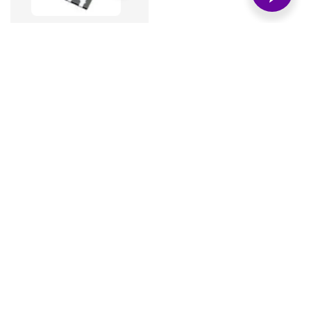
SIRA20BDP-T1-GE3
增你強股份有限公司
統一編號：12401698
營業時間：09:00~18:00
客服信箱：ztstore_service@zenitron.com.tw
客服電話： +886-2-2792-8788 #502
傳真號碼： +886-2-2796-8080
營業地址： 114 台北市內湖區新湖二路250巷8號