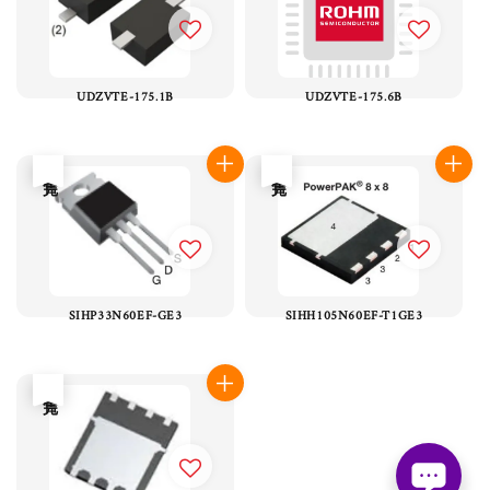
UDZVTE-175.1B
UDZVTE-175.6B
售完
售完
SIHP33N60EF-GE3
SIHH105N60EF-T1GE3
售完