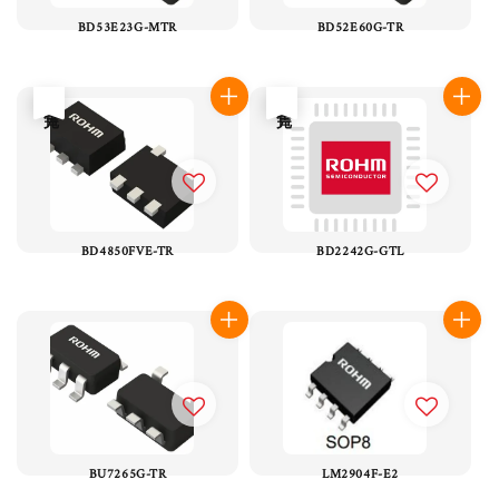
BD53E23G-MTR
BD52E60G-TR
售完
售完
BD4850FVE-TR
BD2242G-GTL
BU7265G-TR
LM2904F-E2