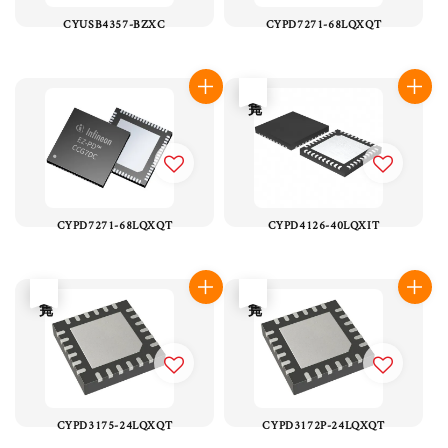
CYUSB4357-BZXC
CYPD7271-68LQXQT
售完
CYPD7271-68LQXQT
CYPD4126-40LQXIT
售完
售完
CYPD3175-24LQXQT
CYPD3172P-24LQXQT