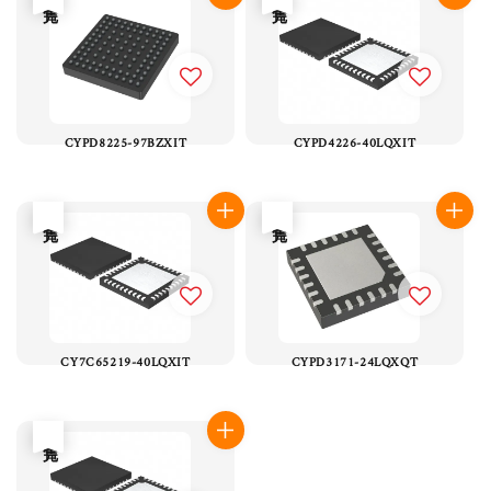
CYPD8225-97BZXIT
CYPD4226-40LQXIT
售完
售完
CY7C65219-40LQXIT
CYPD3171-24LQXQT
售完